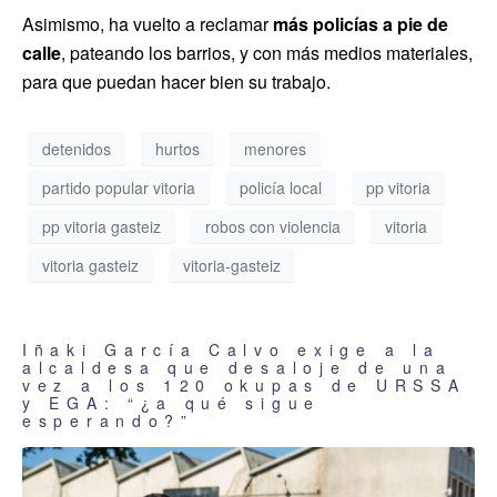
Asimismo, ha vuelto a reclamar
más policías a pie de
calle
, pateando los barrios, y con más medios materiales,
para que puedan hacer bien su trabajo.
detenidos
hurtos
menores
partido popular vitoria
policía local
pp vitoria
pp vitoria gasteiz
robos con violencia
vitoria
vitoria gasteiz
vitoria-gasteiz
Iñaki García Calvo exige a la
alcaldesa que desaloje de una
vez a los 120 okupas de URSSA
y EGA: “¿a qué sigue
esperando?”