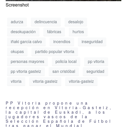
Screenshot
adurza
delincuencia
desalojo
desokupación
fábricas
hurtos
iñaki garcía calvo
incendios
inseguridad
okupas
partido popular vitoria
personas mayores
policía local
pp vitoria
pp vitoria gasteiz
san cristóbal
seguridad
vitoria
vitoria gasteiz
vitoria-gasteiz
PP Vitoria propone una
recepción en Vitoria-Gasteiz,
la capital de Euskadi, a los
jugadores vascos de la
Selección Española de Fútbol
tras ganar el Mundial