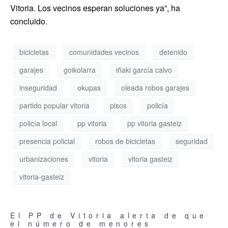
Vitoria. Los vecinos esperan soluciones ya”, ha
concluido.
bicicletas
comunidades vecinos
detenido
garajes
goikolarra
iñaki garcía calvo
inseguridad
okupas
oleada robos garajes
partido popular vitoria
pisos
policía
policía local
pp vitoria
pp vitoria gasteiz
presencia policial
robos de bicicletas
seguridad
urbanizaciones
vitoria
vitoria gasteiz
vitoria-gasteiz
El PP de Vitoria alerta de que
el número de menores