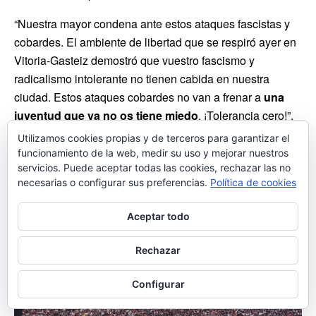
“Nuestra mayor condena ante estos ataques fascistas y
cobardes. El ambiente de libertad que se respiró ayer en
Vitoria-Gasteiz demostró que vuestro fascismo y
radicalismo intolerante no tienen cabida en nuestra
ciudad. Estos ataques cobardes no van a frenar a
una
juventud que ya no os tiene miedo
. ¡Tolerancia cero!”,
ha subrayado el líder de PP Vitoria, Iñaki García Calvo.
Utilizamos cookies propias y de terceros para garantizar el
funcionamiento de la web, medir su uso y mejorar nuestros
servicios. Puede aceptar todas las cookies, rechazar las no
necesarias o configurar sus preferencias.
Política de cookies
Aceptar todo
Rechazar
Configurar