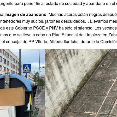
rgente para poner fin al estado de suciedad y abandono en el q
una
imagen de abandono
. Muchas aceras están negras después
contenedores muy sucios, jardines descuidados… Llevamos meses
a de este Gobierno PSOE y PNV ha sido el silencio. Los vecinos
dimos que se lleve a cabo un Plan Especial de Limpieza en Zab
o el concejal de PP Vitoria, Alfredo Iturricha, durante la Comisi