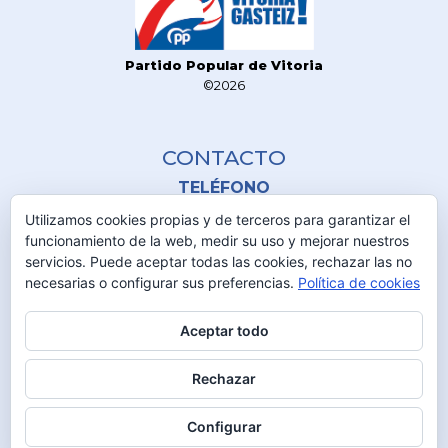
Partido Popular de Vitoria
©2026
CONTACTO
TELÉFONO
945 161 329
Utilizamos cookies propias y de terceros para garantizar el
funcionamiento de la web, medir su uso y mejorar nuestros
DIRECCIÓN
servicios. Puede aceptar todas las cookies, rechazar las no
Plaza de España 1
necesarias o configurar sus preferencias.
Política de cookies
01001 Vitoria-Gasteiz
Aceptar todo
MAIL
ppvitoria@vitoria-gasteiz.org
Rechazar
OTRAS CONSULTAS
Configurar