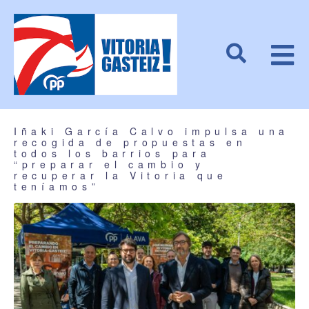
Iñaki García Calvo impulsa una
recogida de propuestas en
todos los barrios para
“preparar el cambio y
recuperar la Vitoria que
teníamos”