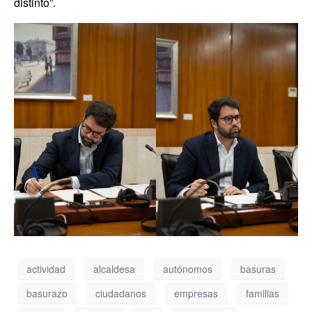
distinto”.
actividad
alcaldesa
autónomos
basuras
basurazo
ciudadanos
empresas
familias