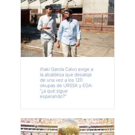
Iñaki García Calvo exige a
la alcaldesa que desaloje
de una vez a los 120
okupas de URSSA y EGA:
“¿a qué sigue
esperando?”