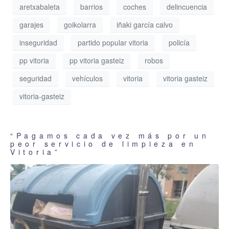
aretxabaleta
barrios
coches
delincuencia
garajes
goikolarra
iñaki garcía calvo
inseguridad
partido popular vitoria
policía
pp vitoria
pp vitoria gasteiz
robos
seguridad
vehículos
vitoria
vitoria gasteiz
vitoria-gasteiz
“Pagamos cada vez más por un
peor servicio de limpieza en
Vitoria”