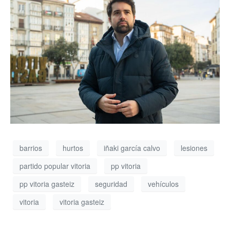
barrios
hurtos
iñaki garcía calvo
lesiones
partido popular vitoria
pp vitoria
pp vitoria gasteiz
seguridad
vehículos
vitoria
vitoria gasteiz