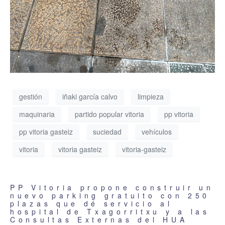
gestión
iñaki garcía calvo
limpieza
maquinaria
partido popular vitoria
pp vitoria
pp vitoria gasteiz
suciedad
vehículos
vitoria
vitoria gasteiz
vitoria-gasteiz
PP Vitoria propone construir un
nuevo parking gratuito con 250
plazas que dé servicio al
hospital de Txagorritxu y a las
Consultas Externas del HUA