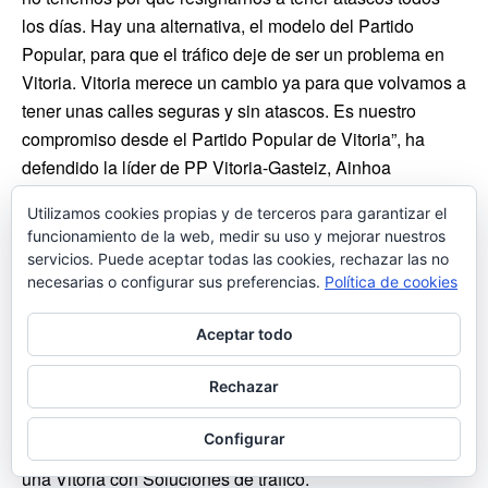
los días. Hay una alternativa, el modelo del Partido
Popular, para que el tráfico deje de ser un problema en
Vitoria. Vitoria merece un cambio ya para que volvamos a
tener unas calles seguras y sin atascos. Es nuestro
compromiso desde el Partido Popular de Vitoria”, ha
defendido la líder de PP Vitoria-Gasteiz, Ainhoa
Domaica.
Utilizamos cookies propias y de terceros para garantizar el
funcionamiento de la web, medir su uso y mejorar nuestros
PP-Vitoria-Gasteiz-Soluciones-de-trafico-30-mayo-2022
Descarga
servicios. Puede aceptar todas las cookies, rechazar las no
Una Vitoria con Soluciones de Tráfico
necesarias o configurar sus preferencias.
Política de cookies
Esta propuesta se incluye dentro de los
5 Planes
Aceptar todo
Estratégicos del proyecto de cambio
que la líder de
PP Vitoria, Ainhoa Domaica, quiere para Vitoria: una
Rechazar
Vitoria con Futuro, con Empleo y Emprendedora,
una Vitoria Atractiva, con Ocio y con Cultura, una Vitoria
Configurar
con un Centro Vivo, una Vitoria con las Familias y
una Vitoria con Soluciones de tráfico.