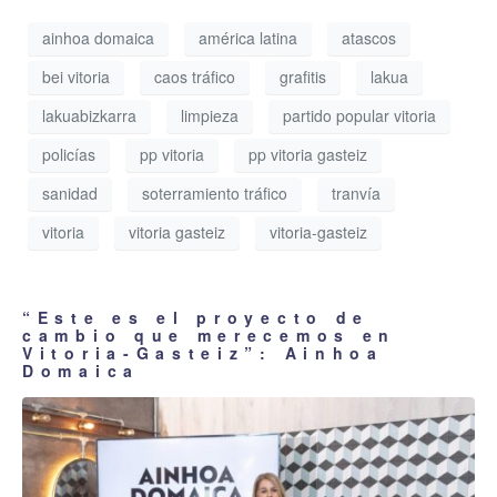
ainhoa domaica
américa latina
atascos
bei vitoria
caos tráfico
grafitis
lakua
lakuabizkarra
limpieza
partido popular vitoria
policías
pp vitoria
pp vitoria gasteiz
sanidad
soterramiento tráfico
tranvía
vitoria
vitoria gasteiz
vitoria-gasteiz
“Este es el proyecto de
cambio que merecemos en
Vitoria-Gasteiz”: Ainhoa
Domaica