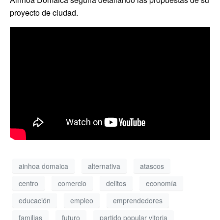
proyecto de ciudad.
ainhoa domaica
alternativa
atascos
centro
comercio
delitos
economía
educación
empleo
emprendedores
familias
futuro
partido popular vitoria