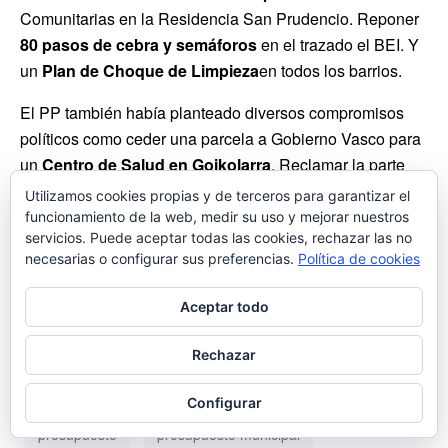
Comunitarias en la Residencia San Prudencio. Reponer
80 pasos de cebra
y semáforos
en el trazado el BEI. Y
un
Plan de Choque de
Limpieza
en todos los barrios.
El PP también había planteado diversos compromisos
políticos como ceder una parcela a Gobierno Vasco para
un
Centro de Salud en Goikolarra
. Reclamar la parte
económica integra a Gobierno Vasco y Diputación para
Utilizamos cookies propias y de terceros para garantizar el
reformar el Teatro Principal. Y el compromiso de
no
funcionamiento de la web, medir su uso y mejorar nuestros
servicios. Puede aceptar todas las cookies, rechazar las no
acoger residuos peligrosos en el Vertedero de
necesarias o configurar sus preferencias.
Política de cookies
Gardelegi
.
Aceptar todo
ainhoa domaica
centro de salud
empleo
Rechazar
etxebarria
gardelegi
partido popular vitoria
PNV
pp vitoria
pp vitoria gasteiz
Configurar
presupuesto
presupuesto municipal