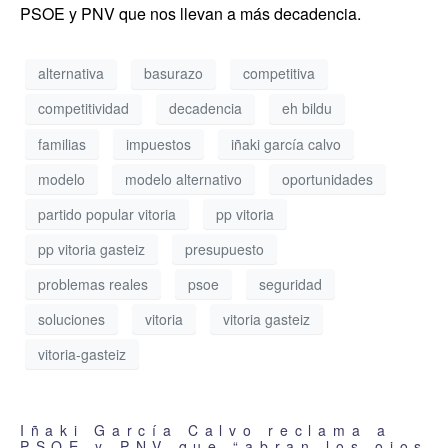
PSOE y PNV que nos llevan a más decadencia.
alternativa
basurazo
competitiva
competitividad
decadencia
eh bildu
familias
impuestos
iñaki garcía calvo
modelo
modelo alternativo
oportunidades
partido popular vitoria
pp vitoria
pp vitoria gasteiz
presupuesto
problemas reales
psoe
seguridad
soluciones
vitoria
vitoria gasteiz
vitoria-gasteiz
Iñaki García Calvo reclama a
PSOE y PNV que “abran los ojos