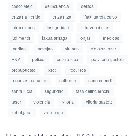
casco viejo
delincuencia
delitos
ertzaina herido
ertzaintza
iñaki garcía calvo
infracciones
inseguridad
intervenciones
judimendi
lakua arriaga
lonjas
medidas
medios
navajas
okupas
pistolas taser
PNV
policía
policía local
pp vitoria gasteiz
presupuesto
psoe
recursos
recursos humanos
salburua
sansomendi
santa lucía
seguridad
tasa delincuencial
taser
violencia
vitoria
vitoria gasteiz
zabalgana
zaramaga
“La alcaldesa del PSOE se echa