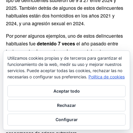
tipo de delincuentes subieron de 9 a 27 entre 2024 y
2025. También detrás de algunos de estos delincuentes
habituales están dos homicidios en los años 2021 y
2024, y una agresión sexual en 2024.
Por poner algunos ejemplos, uno de estos delincuentes
habituales fue
detenido 7 veces
el año pasado entre
junio y noviembre, por tres robos con violencia o
intimidación, tres infracciones penales y una requisitoria.
Utilizamos cookies propias y de terceros para garantizar el
funcionamiento de la web, medir su uso y mejorar nuestros
Otro de ellos fue detenido 5 veces entre julio y noviembre
servicios. Puede aceptar todas las cookies, rechazar las no
del año pasado, por dos robos con violencia e
necesarias o configurar sus preferencias.
Política de cookies
intimidación, un hurto, otra infracción penal y una
requisitoria.
Aceptar todo
Según los datos enviados por el Gobierno municipal al
Rechazar
Partido Popular,
el 37,2%
de los delitos registrados por
delincuentes multirreincidentes en 2025 fueron
Configurar
cometidos por personas de origen nacional y
el 62,8%