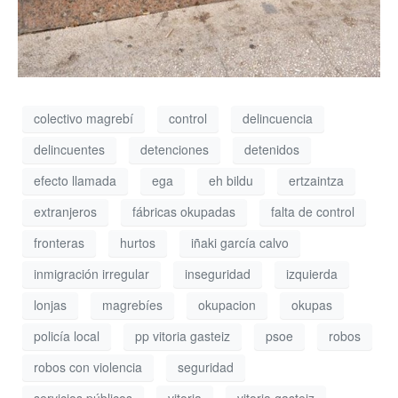
colectivo magrebí
control
delincuencia
delincuentes
detenciones
detenidos
efecto llamada
ega
eh bildu
ertzaintza
extranjeros
fábricas okupadas
falta de control
fronteras
hurtos
iñaki garcía calvo
inmigración irregular
inseguridad
izquierda
lonjas
magrebíes
okupacion
okupas
policía local
pp vitoria gasteiz
psoe
robos
robos con violencia
seguridad