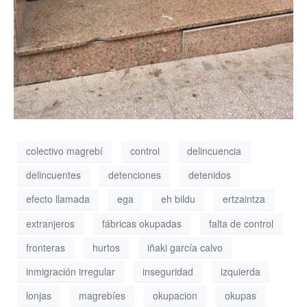
colectivo magrebí
control
delincuencia
delincuentes
detenciones
detenidos
efecto llamada
ega
eh bildu
ertzaintza
extranjeros
fábricas okupadas
falta de control
fronteras
hurtos
iñaki garcía calvo
inmigración irregular
inseguridad
izquierda
lonjas
magrebíes
okupacion
okupas