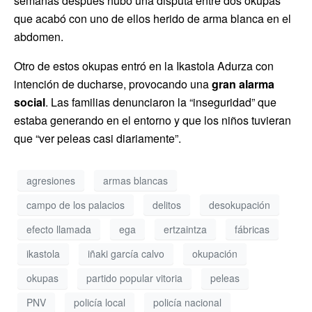
semanas después hubo una disputa entre dos okupas
que acabó con uno de ellos herido de arma blanca en el
abdomen.
Otro de estos okupas entró en la Ikastola Adurza con
intención de ducharse, provocando una
gran alarma
social
. Las familias denunciaron la “inseguridad” que
estaba generando en el entorno y que los niños tuvieran
que “ver peleas casi diariamente”.
agresiones
armas blancas
campo de los palacios
delitos
desokupación
efecto llamada
ega
ertzaintza
fábricas
ikastola
iñaki garcía calvo
okupación
okupas
partido popular vitoria
peleas
PNV
policía local
policía nacional