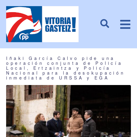
Iñaki García Calvo pide una
operación conjunta de Policía
Local, Ertzaintza y Policía
Nacional para la desokupación
inmediata de URSSA y EGA