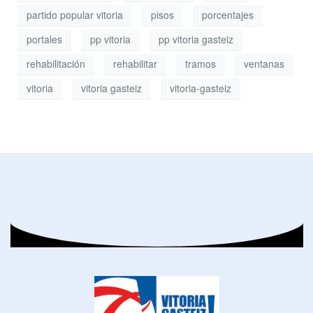
partido popular vitoria
pisos
porcentajes
portales
pp vitoria
pp vitoria gasteiz
rehabilitación
rehabilitar
tramos
ventanas
vitoria
vitoria gasteiz
vitoria-gasteiz