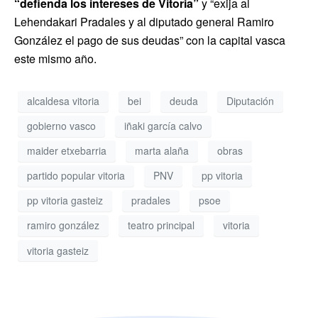
“defienda los intereses de Vitoria”
y “exija al
Lehendakari Pradales y al diputado general Ramiro
González el pago de sus deudas” con la capital vasca
este mismo año.
alcaldesa vitoria
bei
deuda
Diputación
gobierno vasco
iñaki garcía calvo
maider etxebarria
marta alaña
obras
partido popular vitoria
PNV
pp vitoria
pp vitoria gasteiz
pradales
psoe
ramiro gonzález
teatro principal
vitoria
vitoria gasteiz