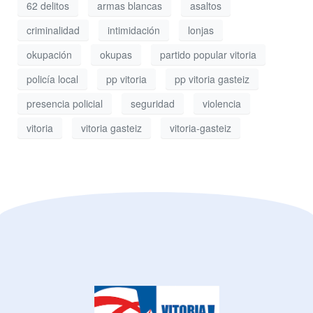
62 delitos
armas blancas
asaltos
criminalidad
intimidación
lonjas
okupación
okupas
partido popular vitoria
policía local
pp vitoria
pp vitoria gasteiz
presencia policial
seguridad
violencia
vitoria
vitoria gasteiz
vitoria-gasteiz