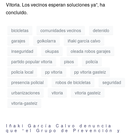
Vitoria. Los vecinos esperan soluciones ya”, ha
concluido.
bicicletas
comunidades vecinos
detenido
garajes
goikolarra
iñaki garcía calvo
inseguridad
okupas
oleada robos garajes
partido popular vitoria
pisos
policía
policía local
pp vitoria
pp vitoria gasteiz
presencia policial
robos de bicicletas
seguridad
urbanizaciones
vitoria
vitoria gasteiz
vitoria-gasteiz
Iñaki García Calvo denuncia
que “el Grupo de Prevención y