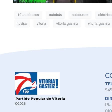
10 autobuses
autobús
autobuses
eléctrico
tuvisa
vitoria
vitoria gasteiz
vitoria-gasteiz
C
TE
945
DI
Partido Popular de Vitoria
©2026
Pla
010