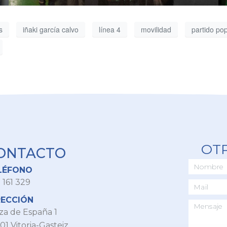
s
iñaki garcía calvo
línea 4
movilidad
partido pop
OT
ONTACTO
LÉFONO
 161 329
RECCIÓN
za de España 1
01 Vitoria-Gasteiz