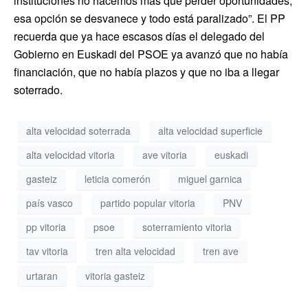
instituciones no hacemos más que perder oportunidades,
esa opción se desvanece y todo está paralizado”. El PP
recuerda que ya hace escasos días el delegado del
Gobierno en Euskadi del PSOE ya avanzó que no había
financiación, que no había plazos y que no iba a llegar
soterrado.
alta velocidad soterrada
alta velocidad superficie
alta velocidad vitoria
ave vitoria
euskadi
gasteiz
leticia comerón
miguel garnica
país vasco
partido popular vitoria
PNV
pp vitoria
psoe
soterramiento vitoria
tav vitoria
tren alta velocidad
tren ave
urtaran
vitoria gasteiz