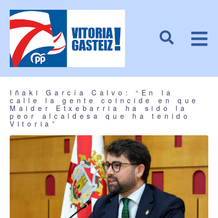
Iñaki García Calvo: “En la
calle la gente coincide en que
Maider Etxebarria ha sido la
peor alcaldesa que ha tenido
Vitoria”