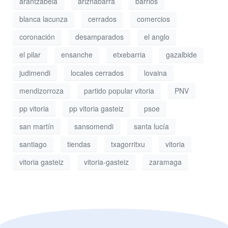
arantzabela
ariznabarra
barrios
blanca lacunza
cerrados
comercios
coronación
desamparados
el anglo
el pilar
ensanche
etxebarria
gazalbide
judimendi
locales cerrados
lovaina
mendizorroza
partido popular vitoria
PNV
pp vitoria
pp vitoria gasteiz
psoe
san martín
sansomendi
santa lucía
santiago
tiendas
txagorritxu
vitoria
vitoria gasteiz
vitoria-gasteiz
zaramaga