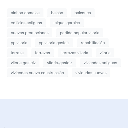
ainhoa domaica
balcón
balcones
edificios antiguos
miguel garnica
nuevas promociones
partido popular vitoria
pp vitoria
pp vitoria gasteiz
rehabilitación
terraza
terrazas
terrazas vitoria
vitoria
vitoria gasteiz
vitoria-gasteiz
viviendas antiguas
viviendas nueva construcción
viviendas nuevas