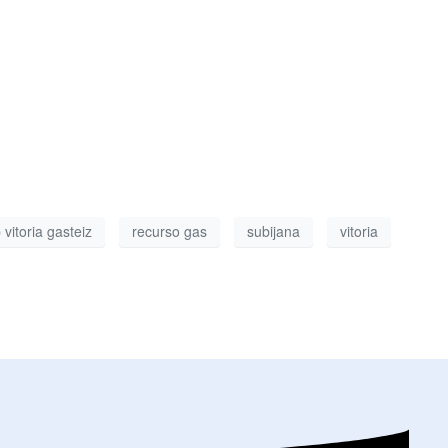
 vitoria gasteiz
recurso gas
subijana
vitoria