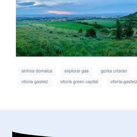
ainhoa domaica
explorar gas
gorka urtaran
vitoria gasteiz
vitoria green capital
vitoria-gastei