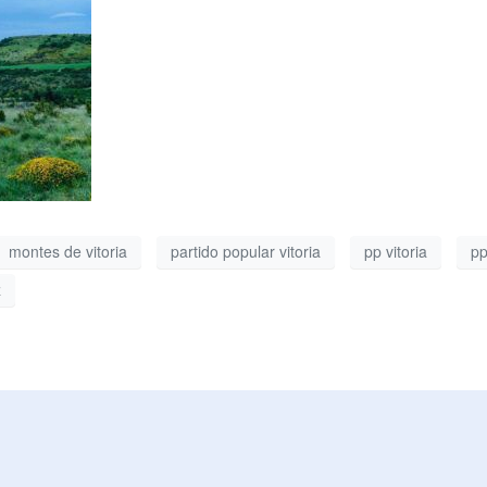
montes de vitoria
partido popular vitoria
pp vitoria
pp
z