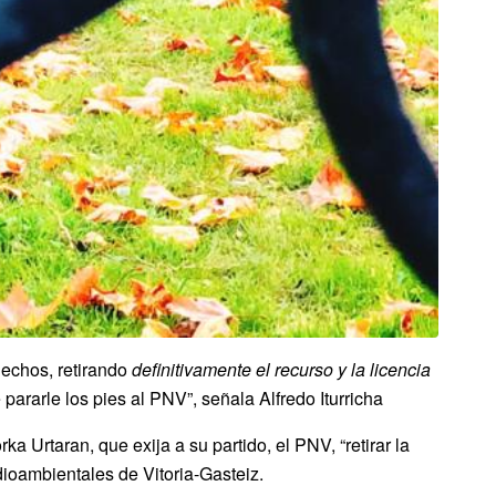
hechos, retirando
definitivamente el recurso y la licencia
ararle los pies al PNV”, señala Alfredo Iturricha
a Urtaran, que exija a su partido, el PNV, “retirar la
edioambientales de Vitoria-Gasteiz.