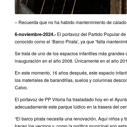
– Recuerda que no ha habido mantenimiento de calado
6-noviembre-2024.-
El portavoz del Partido Popular de 
conocido como el ‘Barco Pirata’, ya que “falta mantenimie
Se trata de uno de los espacios infantiles más grandes 
inauguración en el año 2008. Únicamente en el año 2011 f
En este momento, 16 años después, este espacio infantil 
los materiales de barandillas, suelos y columnas desco
Calvo.
El portavoz de PP Vitoria ha trasladado hoy en el Ayun
adecuadamente este parque lúdico en la trasera del cen
“El barco pirata necesita una renovación. Aquí niños y 
hacen los vecinos y, como la política municipal son est