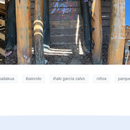
bailakua
ibaiondo
iñaki garcía calvo
niños
parque