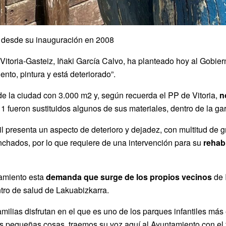
 desde su inauguración en 2008
Vitoria-Gasteiz, Iñaki García Calvo, ha planteado hoy al Gobier
nto, pintura y está deteriorado”.
de la ciudad con 3.000 m2 y, según recuerda el PP de Vitoria,
n
ueron sustituidos algunos de sus materiales, dentro de la garan
presenta un aspecto de deterioro y dejadez, con multitud de gra
nchados, por lo que requiere de una intervención para su
rehab
tamiento esta
demanda que surge de los propios vecinos
de 
tro de salud de Lakuabizkarra.
familias disfrutan en el que es uno de los parques infantiles má
as pequeñas cosas, traemos su voz aquí al Ayuntamiento con el 