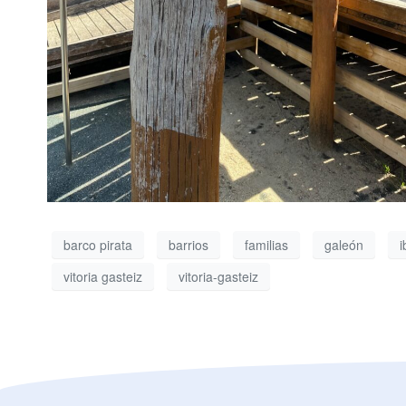
barco pirata
barrios
familias
galeón
i
vitoria gasteiz
vitoria-gasteiz