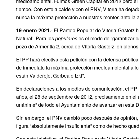
medioambiental. Fuimos Green Capital en 2012 pero el P
tiempo. Con este alcalde y con el PNV, Vitoria ha dejad
nunca la máxima protección a nuestros montes ante la a
19-enero-2021.-
El Partido Popular de Vitoria-Gasteiz 
Natural’. Para los
populares
es el modo de “garantizarle
pozo de Armentia 2, cerca de Vitoria-Gasteiz, en plenos
El PP hará efectiva esta petición con la defensa públic
de inmediato la máxima protección medioambiental a lo
están Valderejo, Gorbea o Izki”.
En declaraciones a los medios de comunicación, el PP 
años, el 28 de septiembre de 2012, precisamente en el
unánime” de todo el Ayuntamiento de avanzar en esta D
Sin embargo, el PNV cambió poco después de opinión, e
figura “absolutamente insuficiente” como de hecho queda
Con esta iniciativa, el Partido Popular de Vitoria-Gastei