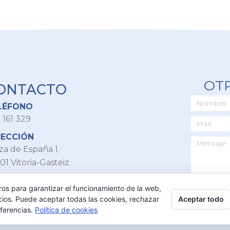
OT
ONTACTO
LÉFONO
 161 329
RECCIÓN
za de España 1
01 Vitoria-Gasteiz
IL
ros para garantizar el funcionamiento de la web,
itoria@vitoria-gasteiz.org
Aceptar todo
cios. Puede aceptar todas las cookies, rechazar
eferencias.
Política de cookies