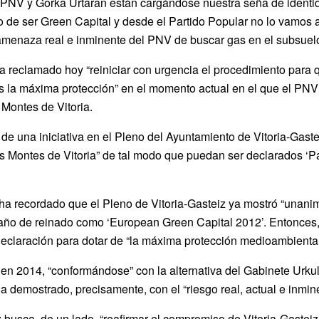
NV y Gorka Urtaran están cargándose nuestra seña de identidad
o de ser Green Capital y desde el Partido Popular no lo vamos 
menaza real e inminente del PNV de buscar gas en el subsuelo”
ha reclamado hoy “reiniciar con urgencia el procedimiento para
s la máxima protección” en el momento actual en el que el PNV
 Montes de Vitoria.
a de una iniciativa en el Pleno del Ayuntamiento de Vitoria-Gas
s Montes de Vitoria” de tal modo que puedan ser declarados ‘P
ha recordado que el Pleno de Vitoria-Gasteiz ya mostró “unani
 año de reinado como ‘European Green Capital 2012’. Entonces,
eclaración para dotar de “la máxima protección medioambiental
n 2014, “conformándose” con la alternativa del Gabinete Urku
 demostrado, precisamente, con el “riesgo real, actual e inmin
z busca, de un lado, “reafirmar el compromiso de Vitoria-Gasteiz 