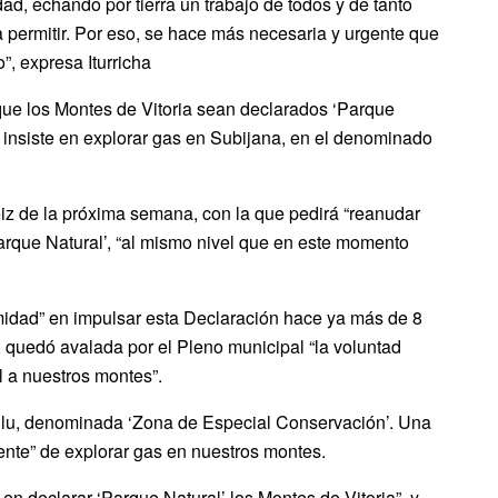
, echando por tierra un trabajo de todos y de tanto
a permitir. Por eso, se hace más necesaria y urgente que
, expresa Iturricha
 que los Montes de Vitoria sean declarados ‘Parque
 insiste en explorar gas en Subijana, en el denominado
teiz de la próxima semana, con la que pedirá “reanudar
arque Natural’, “al mismo nivel que en este momento
midad” en impulsar esta Declaración hace ya más de 8
 quedó avalada por el Pleno municipal “la voluntad
 a nuestros montes”.
llu, denominada ‘Zona de Especial Conservación’. Una
ente” de explorar gas en nuestros montes.
en declarar ‘Parque Natural’ los Montes de Vitoria”, y,