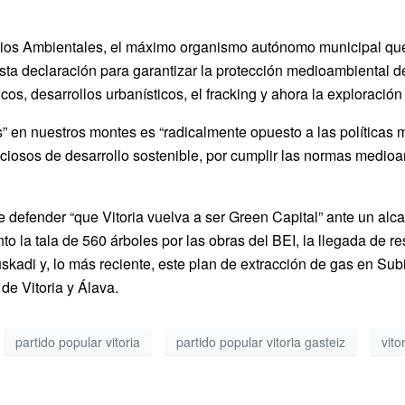
ios Ambientales, el máximo organismo autónomo municipal que s
sta declaración para garantizar la protección medioambiental 
cos, desarrollos urbanísticos, el fracking y ahora la exploració
” en nuestros montes es “radicalmente opuesto a las políticas 
iosos de desarrollo sostenible, por cumplir las normas medioam
 defender “que Vitoria vuelva a ser Green Capital” ante un alc
o la tala de 560 árboles por las obras del BEI, la llegada de res
Euskadi y, lo más reciente, este plan de extracción de gas en Su
 de Vitoria y Álava.
partido popular vitoria
partido popular vitoria gasteiz
vito