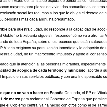
nas en Etxebide, la lista de espera de personas con discapacida
sonas mayores para plazas de viviendas comunitarias, centros d
 exclusión social los recursos a los que le obliga el decreto de
700 personas más cada año?, ha preguntado.
ible para nuestra ciudad, no responde a la capacidad de acogid
 El Gobierno Etxebarria sigue sin responder cómo va a afrontar V
rande de toda España, sobre unos recursos que están saturado
 Vitoria exigimos su paralización inmediata y la adopción de 
nuestra ciudad, no un macrocentro impuesto y ajeno al consenso
orado que la atención a las personas migrantes, especialmente l
acidad de acogida de cada territorio y municipio
, acorde a s
l impacto en sus servicios públicos, y con una indispensable co
s que no se van a hacer en España
Con todo, el PP de Vitori
21 de marzo
para reclamar al Gobierno de España que paralice d
 que el Gobierno central ya ha hecho con otros como el de Tàrreg