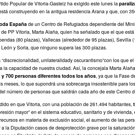
rtido Popular de Vitoria-Gasteiz ha exigido este lunes la
parali
stá construyendo en la antigua residencia Arana y que, con 350
toda España
de un Centro de Refugiados dependiente del Minist
 de PP Vitoria, Marta Alaña, quien ha señalado que el que está
bendas (80 plazas), Vallecas (alrededor de 95 plazas), Sevilla (
 León y Soria, que ninguno supera las 300 plazas.
 “discrecionalidad, unilateralidady oscurantismo”con los que e
a la capacidad de nuestra ciudad. Así, la concejala Marta Alañ
0 y 700 personas diferentes todos los años
, ya que la Fase d
eis meses, lo que supondrá una sobrecarga insostenible para lo
del número de personas que saldrán cada año de este Centro de
idido en que Vitoria, con una población de 261.494 habitantes,
esión mayor” en el sistema educativo, sanitario y de vivienda, 
recursos en materia de exclusión social, el aumento de las per
r a la Diputación casos de desprotección grave por la saturació