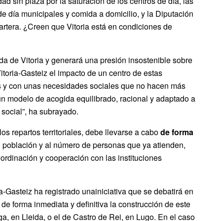
d sin plaza por la saturación de los centros de día, las
e día municipales y comida a domicilio, y la Diputación
 cartera. ¿Creen que Vitoria está en condiciones de
a de Vitoria y generará una presión insostenible sobre
itoria-Gasteiz el impacto de un centro de estas
s y con unas necesidades sociales que no hacen más
un modelo de acogida equilibrado, racional y adaptado a
 social”, ha subrayado.
os repartos territoriales, debe llevarse a cabo
de forma
u población y al número de personas que ya atienden,
ordinación y cooperación con las instituciones
a-Gasteiz ha registrado unainiciativa que se debatirá en
e forma inmediata y definitiva la construcción de este
a, en Lleida, o el de Castro de Rei, en Lugo. En el caso