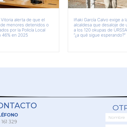
 Vitoria alerta de que el
Iñaki García Calvo exige a l
de menores detenidos o
alcaldesa que desaloje de 
ados por la Policía Local
a los 120 okupas de URSSA
n 46% en 2025
“¿a qué sigue esperando?”
ONTACTO
OT
LÉFONO
 161 329