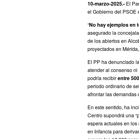
10-marzo-2025.-
El Pa
el Gobierno del PSOE e
“
No hay ejemplos en 
asegurado la concejala
de los abiertos en Alco
proyectados en Mérida,
El PP ha denunciado la
atender al consenso ni 
podría recibir
entre 50
periodo ordinario de s
afrontar las demandas 
En este sentido, ha inc
Centro supondrá una “pr
espera actuales en los 
en Infancia para deriva