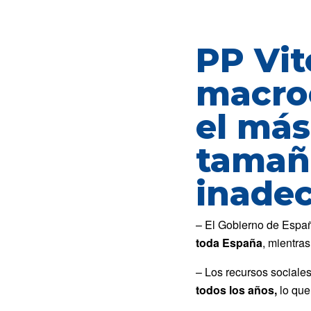
PP Vit
macroc
el más
tamañ
inade
– El Gobierno de España
toda España
, mientra
– Los recursos sociales
todos los años,
lo que