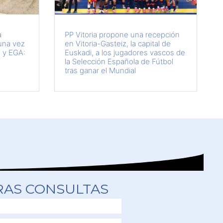
a
PP Vitoria propone una recepción
una vez
en Vitoria-Gasteiz, la capital de
 y EGA:
Euskadi, a los jugadores vascos de
la Selección Española de Fútbol
tras ganar el Mundial
RAS CONSULTAS