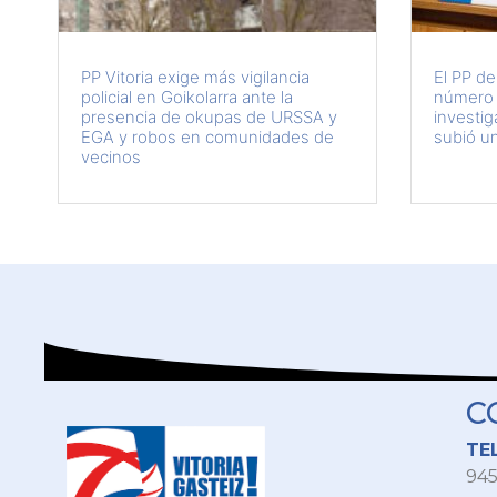
PP Vitoria exige más vigilancia
El PP de
policial en Goikolarra ante la
número 
presencia de okupas de URSSA y
investig
EGA y robos en comunidades de
subió u
vecinos
C
TE
945