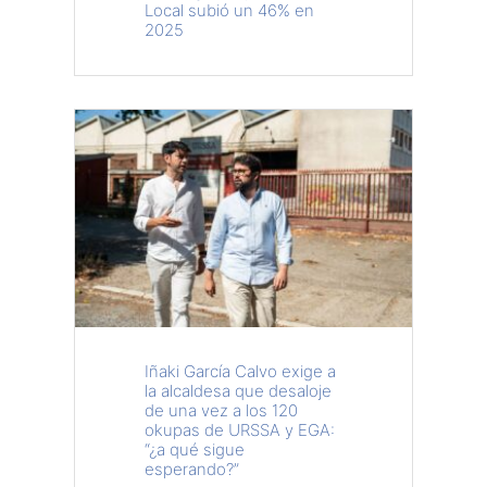
Local subió un 46% en
2025
Iñaki García Calvo exige a
la alcaldesa que desaloje
de una vez a los 120
okupas de URSSA y EGA:
“¿a qué sigue
esperando?”