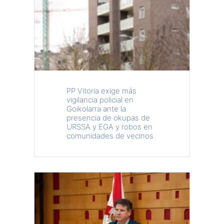
PP Vitoria exige más
vigilancia policial en
Goikolarra ante la
presencia de okupas de
URSSA y EGA y robos en
comunidades de vecinos