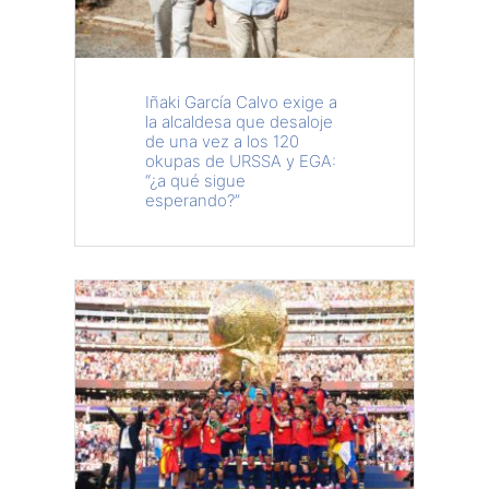
Iñaki García Calvo exige a
la alcaldesa que desaloje
de una vez a los 120
okupas de URSSA y EGA:
“¿a qué sigue
esperando?”