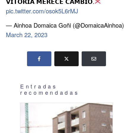
𝗩𝗜𝗧𝗢𝗥𝗜𝗔 𝗠𝗘𝗥𝗘𝗖𝗘 𝗖𝗔𝗠𝗕𝗜𝗢.
pic.twitter.com/osok5L6rMJ
— Ainhoa Domaica Goñi (@DomaicaAinhoa)
March 22, 2023
Entradas
recomendadas