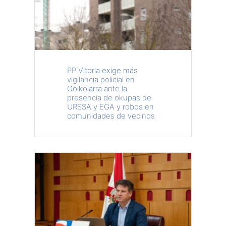
PP Vitoria exige más
vigilancia policial en
Goikolarra ante la
presencia de okupas de
URSSA y EGA y robos en
comunidades de vecinos