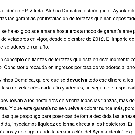
a líder de PP Vitoria, Ainhoa Domaica, quiere que el Ayuntamie
odas las garantías por instalación de terrazas que han deposita
se ha exigido adelantar a hosteleros a modo de garantía ante p
de veladores en vigor, desde diciembre de 2012. El importe de 
de veladores en un año.
en concepto de fianzas de terrazas que está en este momento 
 el Consistorio recauda en ingresos por tasa de veladores al añ
, Ainhoa Domaica, quiere que se
devuelva
todo ese dinero a los 
 tasa de veladores cada año y además, un seguro de responsabi
devuelvan a los hosteleros de Vitoria todas las fianzas, más de
razas. Y que esta garantía no se vuelva a cobrar nunca más, po
das que propongo para potenciar de forma decidida las terrazas 
ida, inyectamos liquidez de forma directa a los hosteleros. E
vitorianos y no engordando la recaudación del Ayuntamiento”, e