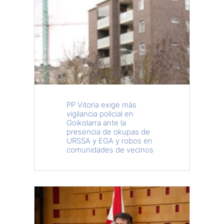
PP Vitoria exige más
vigilancia policial en
Goikolarra ante la
presencia de okupas de
URSSA y EGA y robos en
comunidades de vecinos